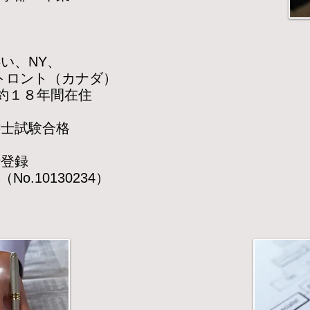
務
NY、
ント（カナダ）
１８年間在住
士試験合格
政書士登録
30234）