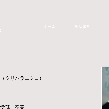
ホーム
取扱業務
所
（クリハラエミコ）
学部 卒業