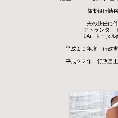
都市銀行勤
夫の赴任に伴い、
アトランタ、トロ
LAにトータル約
平成１９年度 行政書
平成２２年
行
（No.101